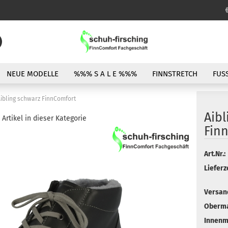
Sprache auswählen
NEUE MODELLE
%%% S A L E %%%
FINNSTRETCH
FUS
Lieferland
ibling schwarz FinnComfort
Aibl
Artikel in dieser Kategorie
Fin
Art.Nr.:
Konto erstellen
Lieferze
Passwort vergessen?
Versand
Obermat
Innenma