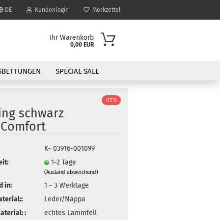
DE
Kundenlogin
Merkzettel
Ihr Warenkorb
0,00 EUR
SBETTUNGEN
SPECIAL SALE
-15%
ing schwarz
nComfort
K- 03916-001099
it:
1-2 Tage
(Ausland abweichend)
 in:
1 - 3 Werktage
erial::
Leder/Nappa
terial: :
echtes Lammfell