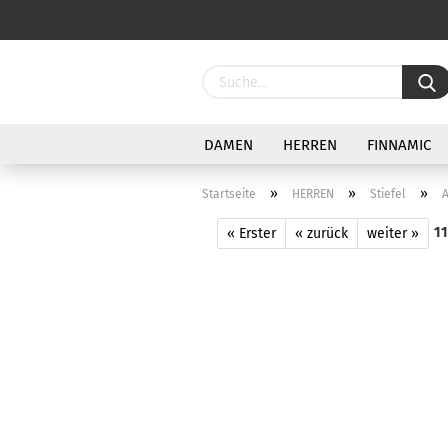
DAMEN
HERREN
FINNAMIC
»
»
»
Startseite
HERREN
Stiefel
A
11
« Erster
« zurück
weiter »