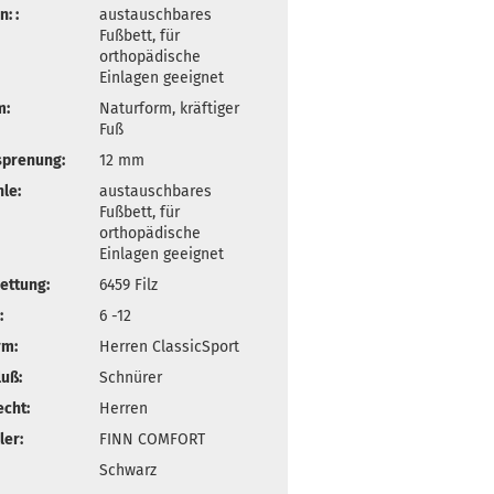
: :
austauschbares
Fußbett, für
orthopädische
Einlagen geeignet
m:
Naturform, kräftiger
Fuß
sprenung:
12 mm
le:
austauschbares
Fußbett, für
orthopädische
Einlagen geeignet
ettung:
6459 Filz
:
6 -12
rm:
Herren ClassicSport
uß:
Schnürer
cht:
Herren
ler:
FINN COMFORT
Schwarz