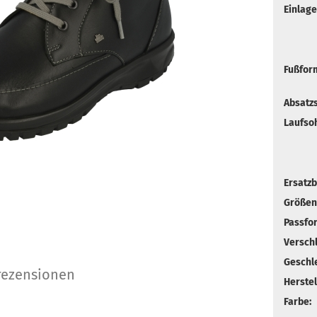
Einlagen
Fußfor
Absatz
Laufsoh
Ersatzb
Größen
Passfo
Verschl
Geschle
ezensionen
Herstel
Farbe: